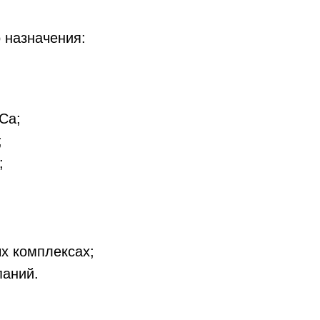
 назначения:
Ca;
;
Акция! Проект пожарной
;
безопасности бесплатно
от Pozharnik.kz
х комплексах;
Оставьте свои контакты и наш менеджер свяжется с вами в
паний.
рабочее время.