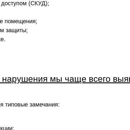
 доступом (СКУД);
ые помещения;
ам защиты;
е.
 нарушения мы чаще всего вы
я типовые замечания:
кции;