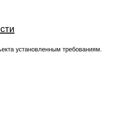
сти
ъекта установленным требованиям.