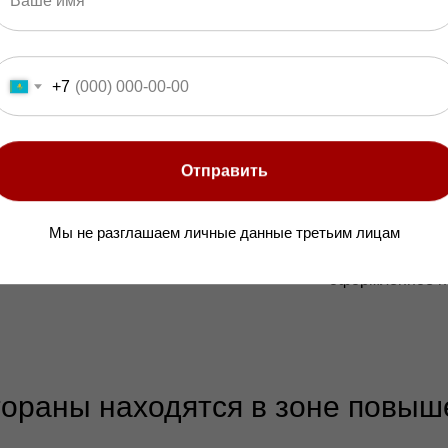
кументацией.
Это снимает
Установили АП
омпании
, за соответствие
возможные проб
и датчиков в соответствии
+7
Отправить
Бесплатная 
уживание -
клиент
Бесплатно выед
Мы не разглашаем личные данные третьим лицам
штрафуют
за пожарную
предоставим э
оформленное на
ораны находятся в зоне повыш