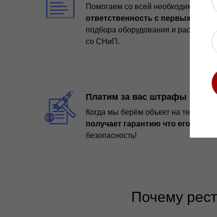
Помогаем со всей необходимой до
ответственность
с первых лиц к
подбора оборудования и расстановк
со СНиП.
Платим за вас штрафы
Когда мы берём объект на тех обсл
получает гарантию что его не о
безопасность!
Почему рест