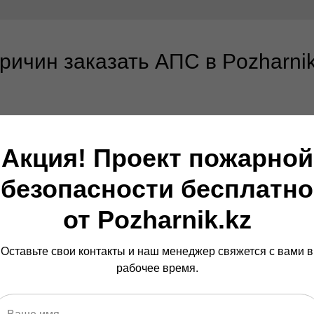
причин заказать АПС в Pozharnik
Акция! Проект пожарной
Гибкость те
безопасности бесплатно
ензией N23028116
на
Наш проект АП
объекта
на сл
от Pozharnik.kz
назначения по
Оставьте свои контакты и наш менеджер свяжется с вами в
рабочее время.
Опыт более 1