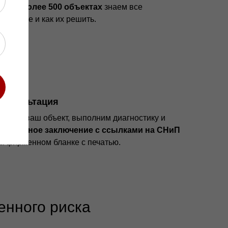
С на более 500 объектах
знаем все
лемные и как их решить.
консультация
ем на ваш объект, выполним диагностику и
кспертное заключение с ссылками на СНиП
 фирменном бланке с печатью.
енного риска