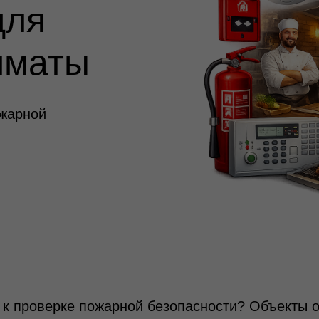
для
лматы
ожарной
р к проверке пожарной безопасности? Объекты 