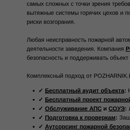
самых сложных с точки зрения требо
вытяжные системы горячих цехов и п
риски возгорания.
Любая неисправность пожарной автом
деятельности заведения. Компания
P
безопасность и поддерживать объект
Комплексный подход от POZHARNIK.
✓
Бесплатный аудит объекта
:
Н
✓
Бесплатный проект пожарно
✓
Обслуживание АПС
и
СОУЭ
:
Л
✓
Подготовка к проверкам
:
Защи
✓
Аутсорсинг пожарной безопа