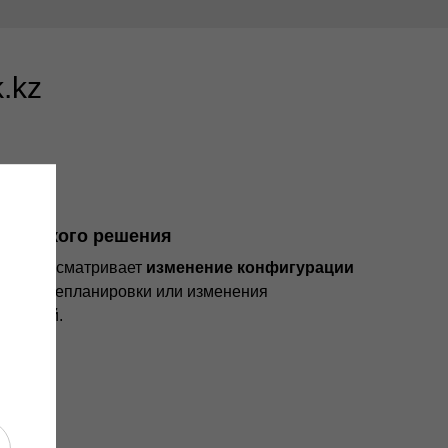
.kz
хнического решения
С предусматривает
изменение конфигурации
учай перепланировки или изменения
мещений.
0 лет